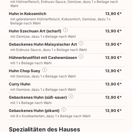
mit Hühnerfleisch, Erdnuss-Sauce, Gemüse, dazu 1 x Beilage nach
Wahl
Huhn in Kokosmilch
13,90 €*
mit gebratenem Hühnerfleisch, Kokosmilch, Gemüse, dazu 1 x
Beilage nach Wahl
Huhn Szechuan Art (scharf)
i
13,90 €*
mit Gemüse, dazu 1 x Beilage nach Wahl
Gebackenes Huhn Malaysischer Art
i
13,90 €*
mit Erdnuss-Sauce, dazu 1 x Beilage nach Wahl
Hühnerbrustfilet mit Cashewnüssen
i
13,90 €*
mit 1 x Beilage nach Wahl
Huhn Chop Suey
i
13,90 €*
mit Gemüse, dazu 1 x Beilage nach Wahl
Curry Huhn
13,90 €*
mit Gemüse, dazu 1 x Beilage nach Wahl
Gebackenes Huhn (süß-sauer)
i
13,90 €*
mit 1 x Beilage nach Wahl
Gebackenes Huhn (pikant)
i
13,90 €*
mit 8 x Kostbarkeiten, dazu 1 x Beilage nach Wahl
Spezialitäten des Hauses