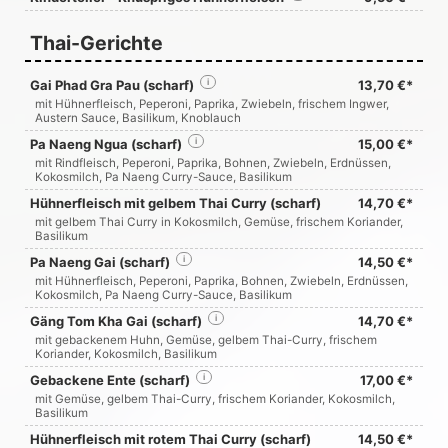
Thai-Gerichte
Gai Phad Gra Pau (scharf)
i
13,70 €*
mit Hühnerfleisch, Peperoni, Paprika, Zwiebeln, frischem Ingwer,
Austern Sauce, Basilikum, Knoblauch
Pa Naeng Ngua (scharf)
i
15,00 €*
mit Rindfleisch, Peperoni, Paprika, Bohnen, Zwiebeln, Erdnüssen,
Kokosmilch, Pa Naeng Curry-Sauce, Basilikum
Hühnerfleisch mit gelbem Thai Curry (scharf)
14,70 €*
mit gelbem Thai Curry in Kokosmilch, Gemüse, frischem Koriander,
Basilikum
Pa Naeng Gai (scharf)
i
14,50 €*
mit Hühnerfleisch, Peperoni, Paprika, Bohnen, Zwiebeln, Erdnüssen,
Kokosmilch, Pa Naeng Curry-Sauce, Basilikum
Gäng Tom Kha Gai (scharf)
i
14,70 €*
mit gebackenem Huhn, Gemüse, gelbem Thai-Curry, frischem
Koriander, Kokosmilch, Basilikum
Gebackene Ente (scharf)
i
17,00 €*
mit Gemüse, gelbem Thai-Curry, frischem Koriander, Kokosmilch,
Basilikum
Hühnerfleisch mit rotem Thai Curry (scharf)
14,50 €*