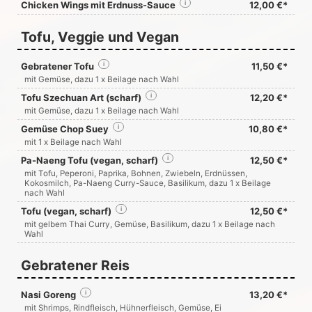
Chicken Wings mit Erdnuss-Sauce
i
12,00 €*
Tofu, Veggie und Vegan
Gebratener Tofu
i
11,50 €*
mit Gemüse, dazu 1 x Beilage nach Wahl
Tofu Szechuan Art (scharf)
i
12,20 €*
mit Gemüse, dazu 1 x Beilage nach Wahl
Gemüse Chop Suey
i
10,80 €*
mit 1 x Beilage nach Wahl
Pa-Naeng Tofu (vegan, scharf)
i
12,50 €*
mit Tofu, Peperoni, Paprika, Bohnen, Zwiebeln, Erdnüssen,
Kokosmilch, Pa-Naeng Curry-Sauce, Basilikum, dazu 1 x Beilage
nach Wahl
Tofu (vegan, scharf)
i
12,50 €*
mit gelbem Thai Curry, Gemüse, Basilikum, dazu 1 x Beilage nach
Wahl
Gebratener Reis
Nasi Goreng
i
13,20 €*
mit Shrimps, Rindfleisch, Hühnerfleisch, Gemüse, Ei