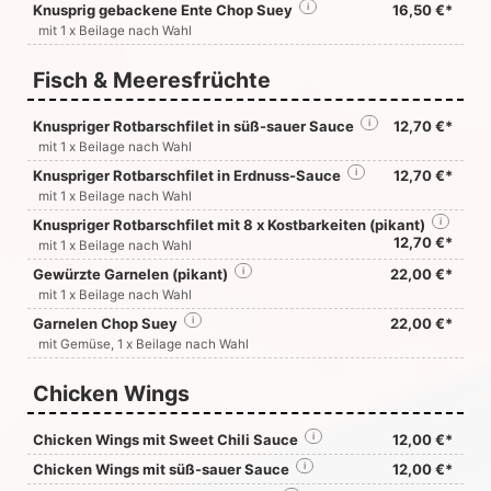
Knusprig gebackene Ente Chop Suey
i
16,50 €*
mit 1 x Beilage nach Wahl
Fisch & Meeresfrüchte
Knuspriger Rotbarschfilet in süß-sauer Sauce
i
12,70 €*
mit 1 x Beilage nach Wahl
Knuspriger Rotbarschfilet in Erdnuss-Sauce
i
12,70 €*
mit 1 x Beilage nach Wahl
Knuspriger Rotbarschfilet mit 8 x Kostbarkeiten (pikant)
i
12,70 €*
mit 1 x Beilage nach Wahl
Gewürzte Garnelen (pikant)
i
22,00 €*
mit 1 x Beilage nach Wahl
Garnelen Chop Suey
i
22,00 €*
mit Gemüse, 1 x Beilage nach Wahl
Chicken Wings
Chicken Wings mit Sweet Chili Sauce
i
12,00 €*
Chicken Wings mit süß-sauer Sauce
i
12,00 €*