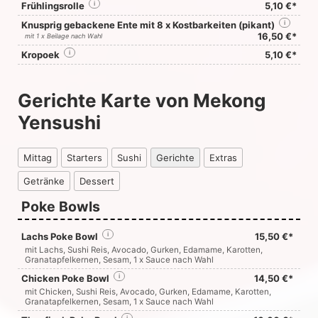
Frühlingsrolle
i
5,10 €*
Knusprig gebackene Ente mit 8 x Kostbarkeiten (pikant)
i
16,50 €*
mit 1 x Beilage nach Wahl
Kropoek
i
5,10 €*
Gerichte Karte von Mekong
Yensushi
Mittag
Starters
Sushi
Gerichte
Extras
Getränke
Dessert
Poke Bowls
Lachs Poke Bowl
i
15,50 €*
mit Lachs, Sushi Reis, Avocado, Gurken, Edamame, Karotten,
Granatapfelkernen, Sesam, 1 x Sauce nach Wahl
Chicken Poke Bowl
i
14,50 €*
mit Chicken, Sushi Reis, Avocado, Gurken, Edamame, Karotten,
Granatapfelkernen, Sesam, 1 x Sauce nach Wahl
i