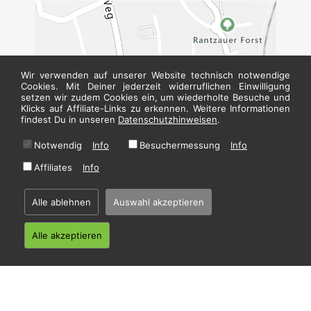
Wir verwenden auf unserer Website technisch notwendige
Cookies. Mit Deiner jederzeit widerruflichen Einwilligung
setzen wir zudem Cookies ein, um wiederholte Besuche und
Klicks auf Affiliate-Links zu erkennen. Weitere Informationen
findest Du in unseren
Datenschutzhinweisen
.
Notwendig
Info
Besuchermessung
Info
Bei
Mekong Yensushi
bestellen
Affiliates
Info
* Alle Preise in Euro inkl. gesetzl. MwSt. Abbildungen können ggf. abweichen.
Alle ablehnen
Auswahl akzeptieren
Informationen zu Inhalts- und Zusatzstoffen finden Sie unter
i
Alle akzeptieren
Home
·
Impressum
·
Datenschutzhinweise
·
AGB
© 2026 Sushi 4 ever - Hosting by
restablo.de