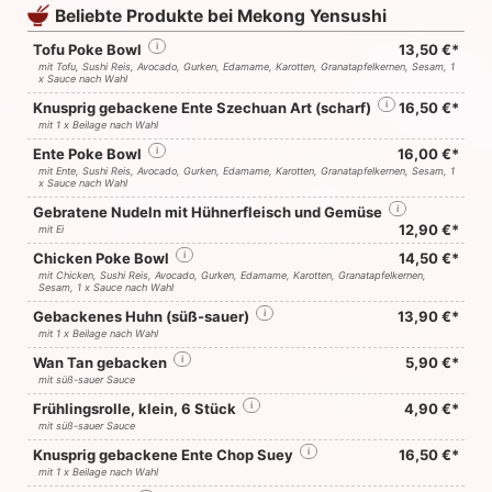
Beliebte Produkte bei Mekong Yensushi
Tofu Poke Bowl
i
13,50 €*
mit Tofu, Sushi Reis, Avocado, Gurken, Edamame, Karotten, Granatapfelkernen, Sesam, 1
x Sauce nach Wahl
Knusprig gebackene Ente Szechuan Art (scharf)
i
16,50 €*
mit 1 x Beilage nach Wahl
Ente Poke Bowl
i
16,00 €*
mit Ente, Sushi Reis, Avocado, Gurken, Edamame, Karotten, Granatapfelkernen, Sesam, 1
x Sauce nach Wahl
Gebratene Nudeln mit Hühnerfleisch und Gemüse
i
12,90 €*
mit Ei
Chicken Poke Bowl
i
14,50 €*
mit Chicken, Sushi Reis, Avocado, Gurken, Edamame, Karotten, Granatapfelkernen,
Sesam, 1 x Sauce nach Wahl
Gebackenes Huhn (süß-sauer)
i
13,90 €*
mit 1 x Beilage nach Wahl
Wan Tan gebacken
i
5,90 €*
mit süß-sauer Sauce
Frühlingsrolle, klein, 6 Stück
i
4,90 €*
mit süß-sauer Sauce
Knusprig gebackene Ente Chop Suey
i
16,50 €*
mit 1 x Beilage nach Wahl